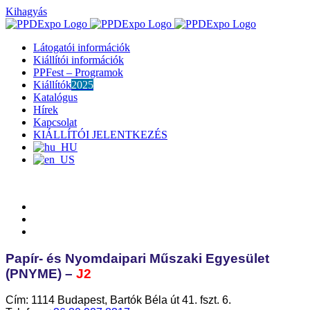
Kihagyás
Látogatói információk
Kiállítói információk
PPFest – Programok
Kiállítók
2025
Katalógus
Hírek
Kapcsolat
KIÁLLÍTÓI JELENTKEZÉS
Papír- és Nyomdaipari Műszaki Egyesület
(PNYME) –
J2
Cím:
1114 Budapest, Bartók Béla út 41. fszt. 6.