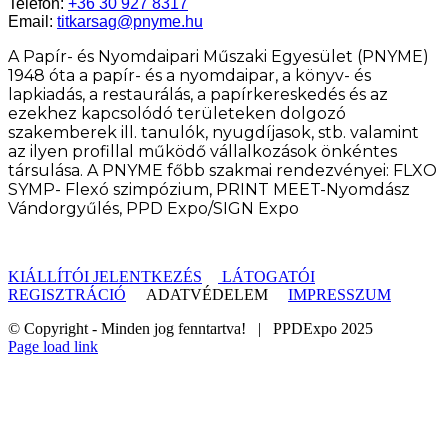
Telefon:
+36 30 927 8317
Email:
titkarsag@pnyme.hu
A Papír- és Nyomdaipari Műszaki Egyesület (PNYME)
1948 óta a papír- és a nyomdaipar, a könyv- és
lapkiadás, a restaurálás, a papírkereskedés és az
ezekhez kapcsolódó területeken dolgozó
szakemberek ill. tanulók, nyugdíjasok, stb. valamint
az ilyen profillal működő vállalkozások önkéntes
társulása. A PNYME főbb szakmai rendezvényei: FLXO
SYMP- Flexó szimpózium, PRINT MEET-Nyomdász
Vándorgyűlés, PPD Expo/SIGN Expo
KIÁLLÍTÓI JELENTKEZÉS
LÁTOGATÓI
REGISZTRÁCIÓ
ADATVÉDELEM
IMPRESSZUM
© Copyright - Minden jog fenntartva! | PPDExpo 2025
Page load link