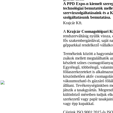
A PPD Expo-n kiemelt szere
technológiai bemutatók melle
szervizszolgáltatásaink és 
szolgáltatásunk bemutatása.
Krajcár Kft.
A
Krajcár Csomagolóipari Kf
rendszerváltásig nyúlik vissza,
fős szakembergárdával, saját n
gépparkkal rendelkező vállalko
Termékeink között a hagyomány
zsákok mellett megtalálhatók a
készített színes csomagolóanyag
Egyrétegű, többrétegű, valamin
fóliaszerkezeteket is alkalmaz
köszönhetően aktív csomagolás
vákuumozható és gázzáró fóliák
állítani. Tevékenységünkben m
játszik a tasakgyártás. Megrend
különböző méretben tudjuk elk
szerkezetű vagy papír tasakjaink
vagy épp kupakkal.
Cégünk ISO 9001:2015 és IS