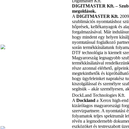
Digitmaster Kft.
DIGITMASTER Kft. – Szubl
megoldások.
A
DIGITMASTER Kft.
2009 
szublimációs nyomtatáshoz szü
hőprések, kellékanyagok és al
forgalmazásával. Már indulásun
hogy mindent egy helyen kínálj
nyomtatással foglalkozó partne
során termékkínálatunk folyama
DTF technológia is kiemelt sze
Magyarország legnagyobb szub
termékkínálatával rendelkezünk
része azonnal elérhető, gépein
megtekinthetők és kipróbálhat
hogy ügyfeleinket naprakész tu
kiszolgálással és személyre sza
segítsük – akár személyesen, ak
DockLand Technologies Kft.
A
Dockland
a Xerox high-en
kizárólagos magyarországi for
szervizpartnere. A nyomtatási és
folyamatok teljes spektrumát le
révén a legmodernebb dokumen
eszközöket és testreszabott üz