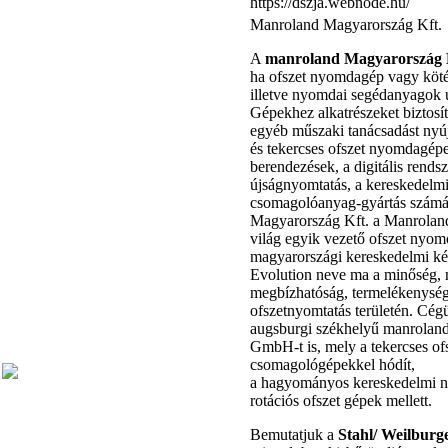
https://dszja.webnode.hu/
Manroland Magyarország Kft.
A
manroland Magyarország 
ha ofszet nyomdagép vagy köté
illetve nyomdai segédanyagok 
Gépekhez alkatrészeket biztosít,
egyéb műszaki tanácsadást nyúj
és tekercses ofszet nyomdagépe
berendezések, a digitális rends
újságnyomtatás, a kereskedelmi
csomagolóanyag-gyártás számá
Magyarország Kft. a Manrola
világ egyik vezető ofszet nyom
magyarországi kereskedelmi ké
Evolution neve ma a minőség,
megbízhatóság, termelékenység
ofszetnyomtatás területén. Cégü
augsburgi székhelyű manrolan
GmbH-t is, mely a tekercses of
csomagológépekkel hódít,
a hagyományos kereskedelmi n
rotációs ofszet gépek mellett.
Bemutatjuk a
Stahl/ Weilbur