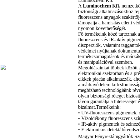
Luminochem Kft.
A
Luminochem Kft.
nemzetköz
biztonsági alkalmazásokhoz fej
fluoreszcens anyagok szakértője
támogatja a hamisítás elleni vé
nyomon követhetőségét.
Fő termékeink közé tartoznak a
fluoreszcens és IR-aktív pigme
diszperziók, valamint taggant
védelmet nyújtanak dokument
termékcsomagolások és márkák 
és manipulációval szemben.
Megoldásainkat többek között 
elektronikai szektorban és a p
cikkek piacán alkalmazzák, ahol
a márkavédelem kulcsfontosság
megbízható technológiáink rév
olyan biztonsági réteget biztos
távon garantálja a hitelességet 
bizalmat.Termékeink:
• UV-fluoreszcens pigmentek, 
• Vízoldékony fluoreszcens sz
• IR-aktív pigmentek és színez
• Elektronikus detektálórendsz
Magyar Fényreklámgyártók Sz