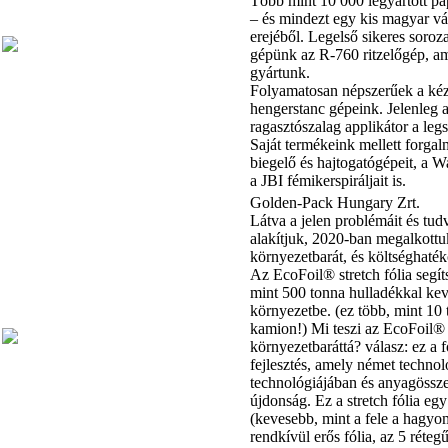
Több mint 10 000 legyártott pa
– és mindezt egy kis magyar váll
erejéből. Legelső sikeres soroz
gépünk az R-760 ritzelőgép, am
gyártunk.
Folyamatosan népszerűek a kézi
hengerstanc gépeink. Jelenleg
ragasztószalag applikátor a leg
Saját termékeink mellett forga
biegelő és hajtogatógépeit, a W
a JBI fémikerspiráljait is.
Golden-Pack Hungary Zrt.
Látva a jelen problémáit és tud
alakítjuk, 2020-ban megalkott
környezetbarát, és költséghatéko
Az EcoFoil® stretch fólia segí
mint 500 tonna hulladékkal kev
környezetbe. (ez több, mint 10 
kamion!) Mi teszi az EcoFoil® s
környezetbaráttá? válasz: ez a 
fejlesztés, amely német technol
technológiájában és anyagössze
újdonság. Ez a stretch fólia e
(kevesebb, mint a fele a hagyo
rendkívül erős fólia, az 5 réteg