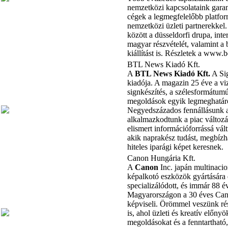
nemzetközi kapcsolataink gara
cégek a legmegfelelőbb platfo
nemzetközi üzleti partnerekkel
között a düsseldorfi drupa, in
magyar részvételét, valamint a
kiállítást is. Részletek a www.
BTL News Kiadó Kft.
A
BTL News Kiadó Kft.
A Si
kiadója. A magazin 25 éve a v
signkészítés, a szélesformátum
megoldások egyik legmeghatár
Negyedszázados fennállásunk a
alkalmazkodtunk a piac változá
elismert információforrássá vá
akik naprakész tudást, megbízh
hiteles iparági képet keresnek.
Canon Hungária Kft.
A
Canon
Inc. japán multinacion
képalkotó eszközök gyártására 
specializálódott, és immár 88 é
Magyarországon a 30 éves Can
képviseli. Örömmel veszünk ré
is, ahol üzleti és kreatív előnyö
megoldásokat és a fenntartható,