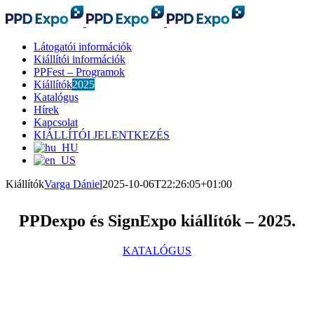
Kihagyás
Látogatói információk
Kiállítói információk
PPFest – Programok
Kiállítók
2025
Katalógus
Hírek
Kapcsolat
KIÁLLÍTÓI JELENTKEZÉS
Kiállítók
Varga Dániel
2025-10-06T22:26:05+01:00
PPDexpo és
SignExpo kiállítók – 2025.
KATALÓGUS