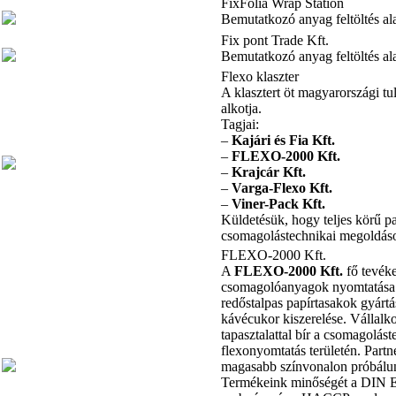
FixFolia Wrap Station
Bemutatkozó anyag feltöltés al
Fix pont Trade Kft.
Bemutatkozó anyag feltöltés al
Flexo klaszter
A klasztert öt magyarországi tu
alkotja.
Tagjai:
–
Kajári és Fia Kft.
–
FLEXO-2000 Kft.
–
Krajcár Kft.
–
Varga-Flexo Kft.
–
Viner-Pack Kft.
Küldetésük, hogy teljes körű p
csomagolástechnikai megoldáso
FLEXO-2000 Kft.
A
FLEXO-2000 Kft.
fő tevéke
csomagolóanyagok nyomtatása f
redőstalpas papírtasakok gyártás
kávécukor kiszerelése. Vállalk
tapasztalattal bír a csomagolást
flexonyomtatás területén. Part
magasabb színvonalon próbálun
Termékeink minőségét a DIN