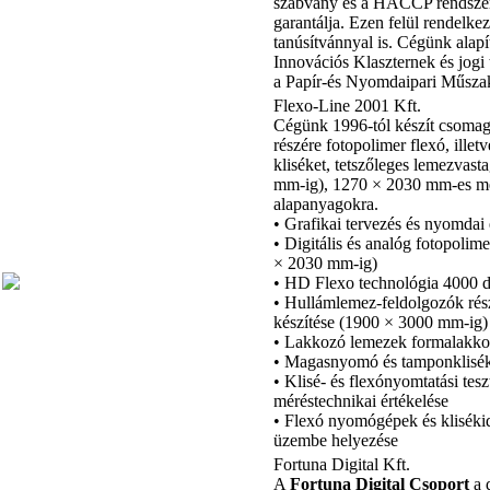
szabvány és a HACCP rendsze
garantálja. Ezen felül rendelk
tanúsítvánnyal is. Cégünk alapí
Innovációs Klaszternek és jog
a Papír-és Nyomdaipari Műsza
Flexo-Line 2001 Kft.
Cégünk 1996-tól készít csoma
részére fotopolimer flexó, ill
kliséket, tetszőleges lemezvas
mm-ig), 1270 × 2030 mm-es m
alapanyagokra.
• Grafikai tervezés és nyomdai 
• Digitális és analóg fotopolime
× 2030 mm-ig)
• HD Flexo technológia 4000 dp
• Hullámlemez-feldolgozók r
készítése (1900 × 3000 mm-ig)
• Lakkozó lemezek formalakko
• Magasnyomó és tamponklisék
• Klisé- és flexónyomtatási tes
méréstechnikai értékelése
• Flexó nyomógépek és klisék
üzembe helyezése
Fortuna Digital Kft.
A
Fortuna Digital Csoport
a 