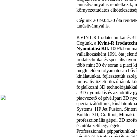
tanúsítvánnyal is rendelkezik, 
környezettudatos elkötelezettsé
Cégünk 2019.04.30 óta rende
tanúsítvánnyal is.
KVINT-R Irodatechnikai és 3D
Cégünk, a
Kvint-R Irodatechn
Nyomtatási Kft.
100%-ban mag
vállalkozásként 1991 óta jelent
irodatechnika és speciális nyom
több mint 30 év során a piaci 
megfelelően folyamatosan bőví
kínálatunkat, fejlesztettük szol
innovatív üzleti filozófiának k
foglalkozni 3D technológiákkal
a 3D nyomtatás és az additív g
piacvezető cégévé.Ipari 3D ny
specializálódtunk, kínálatunkb
Systems, HP Jet Fusion, Sinte
Builder 3D, Craftbot, Mimak
professzionális gépei, 3D szof
és utókezelő egységek.
Professzionális gépparkunkkal 
készítését, kisebb szériák gyárt