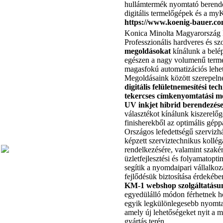
hullámtermék nyomtató berend
digitális termelőgépek és a myK
https://www.koenig-bauer.co
Konica Minolta Magyarország 
Professzionális hardveres és sz
megoldásokat
kínálunk a belép
egészen a nagy volumenű terme
magasfokú automatizációs lehe
Megoldásaink között szerepeln
digitális felületnemesítési tec
tekercses címkenyomtatási m
UV inkjet hibrid berendezés
választékot kínálunk kiszerelő
finisherekből az optimális gépp
Országos lefedettségű szervizh
képzett szerviztechnikus kollég
rendelkezésére, valamint szaké
üzletfejlesztési és folyamatopti
segítik a nyomdaipari vállalko
fejlődésük biztosítása érdekébe
KM-1 webshop szolgáltatásu
egyedülálló módon férhetnek h
egyik legkülönlegesebb nyomta
amely új lehetőségeket nyit a 
gyártás terén.