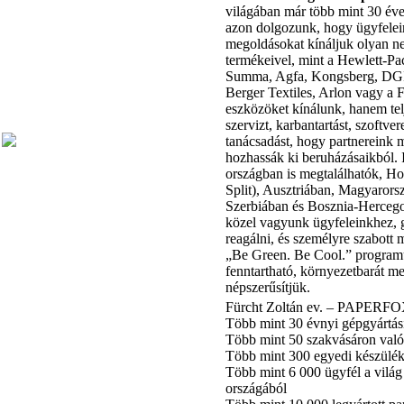
világában már több mint 30 éve
azon dolgozunk, hogy ügyfelei
megoldásokat kínáljuk olyan n
termékeivel, mint a Hewlett-P
Summa, Agfa, Kongsberg, DGI
Berger Textiles, Arlon vagy a
eszközöket kínálunk, hanem telj
szervizt, karbantartást, szoftver
tanácsadást, hogy partnereink 
hozhassák ki beruházásaikból. 
országban is megtalálhatók, H
Split), Ausztriában, Magyarors
Szerbiában és Bosznia-Hercego
közel vagyunk ügyfeleinkhez, 
reagálni, és személyre szabott
„Be Green. Be Cool.” program
fenntartható, környezetbarát me
népszerűsítjük.
Fürcht Zoltán ev. – PAPERF
Több mint 30 évnyi gépgyártási 
Több mint 50 szakvásáron való
Több mint 300 egyedi készülék 
Több mint 6 000 ügyfél a világ
országából