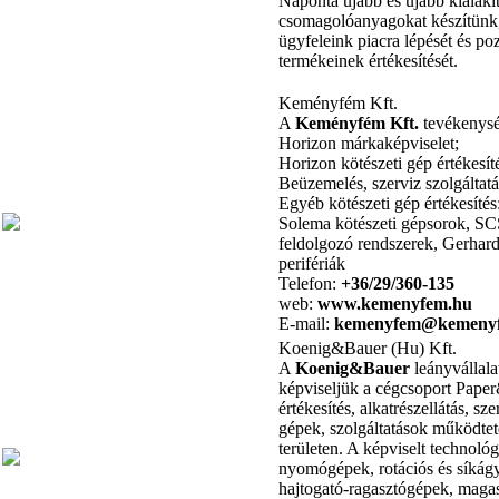
Naponta újabb és újabb kialakí
csomagolóanyagokat készítünk,
ügyfeleink piacra lépését és poz
termékeinek értékesítését.
Keményfém Kft.
A
Keményfém Kft.
tevékenysé
Horizon márkaképviselet;
Horizon kötészeti gép értékesít
Beüzemelés, szerviz szolgáltatás
Egyéb kötészeti gép értékesítés
Solema kötészeti gépsorok, S
feldolgozó rendszerek, Gerha
perifériák
Telefon:
+36/29/360-135
web:
www.kemenyfem.hu
E-mail:
kemenyfem@kemeny
Koenig&Bauer (Hu) Kft.
A
Koenig&Bauer
leányvállala
képviseljük a cégcsoport Pape
értékesítés, alkatrészellátás, s
gépek, szolgáltatások működtet
területen. A képviselt technoló
nyomógépek, rotációs és síkág
hajtogató-ragasztógépek, maga