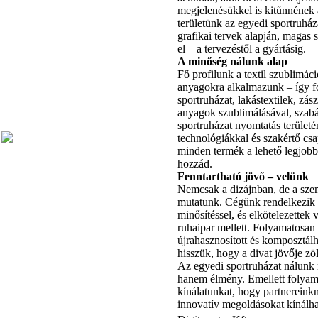
megjelenésükkel is kitűnnének
területünk az egyedi sportruház
grafikai tervek alapján, magas
el – a tervezéstől a gyártásig.
A minőség nálunk alap
Fő profilunk a textil szublimác
anyagokra alkalmazunk – így 
sportruházat, lakástextilek, zás
anyagok szublimálásával, szabá
sportruházat nyomtatás terület
technológiákkal és szakértő cs
minden termék a lehető legjob
hozzád.
Fenntartható jövő – velünk
Nemcsak a dizájnban, de a szem
mutatunk. Cégünk rendelke
minősítéssel, és elkötelezettek
ruhaipar mellett. Folyamatosan
újrahasznosított és komposztálha
hisszük, hogy a divat jövője zö
Az egyedi sportruházat nálunk
hanem élmény. Emellett folyam
kínálatunkat, hogy partnereinkn
innovatív megoldásokat kínálh