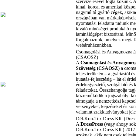
szervizelésével foglalkozunk. A
kínai, koreai és amerikai közpo
nagymúltú gyártó cégek, akikn
országában van márkaképvisel
nyomtatási feladatra tudunk m
kiváló minőséget produkáló nyo
laminálógépet biztosítani. Min
forgalmazunk, amelyek megtalá
webáruházunkban.
Csomagolási és Anyagmozgatás
(CSAOSZ)
A
Csomagolási és Anyagmozg
Szövetség (CSAOSZ)
a csomag
teljes területén – a gyártástól é
kutatás-fejlesztésig – lát el érd
érdekegyeztető, szolgáltató és 
feladatokat. Összehangolja tagj
közreműködik a jogszabályi kör
támogatja a nemzetközi kapcsol
versenyeket, képzéseket és kon
valamint szakkiadványokat jele
Dél-Kon-Tex Dress Kft. (Dress
A
DressPress
(vagy ahogy sok
Dél-Kon-Tex Dress Kft.) 2017 
azoknak, akik nem csak teljes