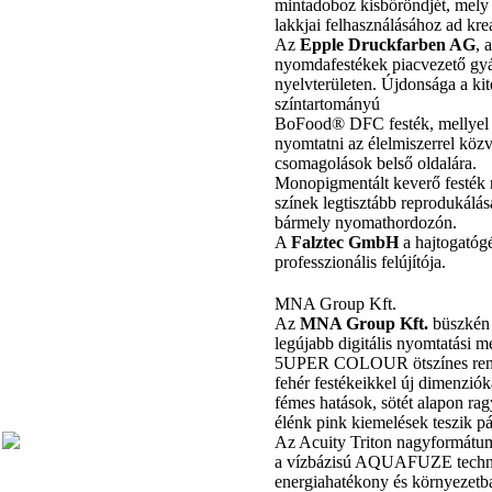
mintadoboz kisbőröndjét, mely
lakkjai felhasználásához ad krea
Az
Epple Druckfarben AG
, 
nyomdafestékek piacvezető gyá
nyelvterületen. Újdonsága a kite
színtartományú
BoFood® DFC festék, mellyel k
nyomtatni az élelmiszerrel közv
csomagolások belső oldalára.
Monopigmentált keverő festék 
színek legtisztább reprodukálás
bármely nyomathordozón.
A
Falztec GmbH
a hajtogatóg
professzionális felújítója.
MNA Group Kft.
Az
MNA Group Kft.
büszkén 
legújabb digitális nyomtatási m
5UPER COLOUR ötszínes rends
fehér festékeikkel új dimenziók
fémes hatások, sötét alapon ra
élénk pink kiemelések teszik p
Az Acuity Triton nagyformátumú
a vízbázisú AQUAFUZE techno
energiahatékony és környezetba