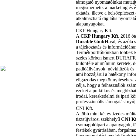
támogató nyomtatóinkat mutatj
megismerhetik a marketing és ér
oktatás, illetve a belsőépítészet
alkalmazható digitális nyomtatás
alapanyagokat.
CKP Hungary Kft.
A
CKP Hungary Kft.
2016 ót
Durable GmbH
-val, és azóta
a tájékoztatás és információáram
Termékportfóliónkban többek k
széles körben ismert DURAF
különféle alumínium keretek, 
padlóállványok, névkitűzők és 
ami hozzájárul a hatékony info
eligazodás megkönnyítéséhez.
célja, hogy a felhasználók szám
ezeket a praktikus és megbízha
irodai, kereskedelmi és ipari k
professzionális támogatást nyúj
CNI Kft.
A több mint két évtizedes múltt
tiszaújvárosi székhelyű
CNI Kf
csomagolóipari alapanyagok, fól
festékek gyártásában, forgalma
flexonyomtatási megoldásokban 