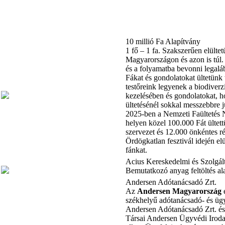
10 millió Fa Alapítvány
1 fő – 1 fa. Szakszerűen elülte
Magyarországon és azon is túl.
és a folyamatba bevonni legalá
Fákat és gondolatokat ültetünk 
testőreink legyenek a biodiverz
kezelésében és gondolatokat, h
ültetésénél sokkal messzebbre 
2025-ben a Nemzeti Faültetés 
helyen közel 100.000 Fát ültett
szervezet és 12.000 önkéntes r
Ördögkatlan fesztivál idején el
fánkat.
Acius Kereskedelmi és Szolgált
Bemutatkozó anyag feltöltés al
Andersen Adótanácsadó Zrt.
Az
Andersen Magyarország
székhelyű adótanácsadó- és ügy
Andersen Adótanácsadó Zrt. é
Társai Andersen Ügyvédi Iro