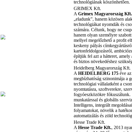
technológiának köszönhetően.
GRIMEX Kft.
A
Grimex Magyarország Kft
„eladunk”, hanem közösen alakí
technológiákat nyomdák és cs
számára. Célunk, hogy ne csup
hanem olyan személyre szabott 
mellyel megelőzhető a profit e
keskeny pályás címkegyártásról
kartonfeldolgozásról, ambicióz
építjük fel azt a hátteret, amel
és biztos növekedéshez szüksé
Heidelberg Magyarország Kft.
A
HEIDELBERG 175
éve az
megbízhatóság szinonimája a g
technológiai vállalatként a csom
nyomtatásra, szoftverekre, szer
fogyóeszközökre fókuszálunk.
munkatárssal és globális szervi
Intelligens, integrált megoldása
folyamatokat, növelik a hatéko
automatizálás és zöld technológ
Hesse Trade Kft.
A
Hesse Trade Kft.
, 2013 nya