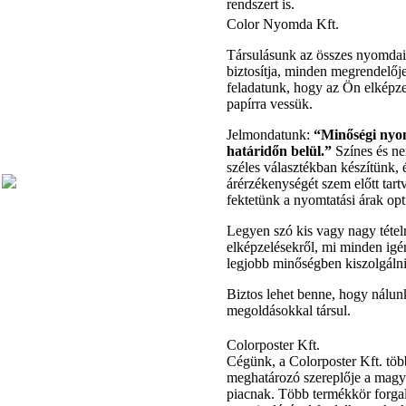
rendszert is.
Color Nyomda Kft.
Társulásunk az összes nyomdai 
biztosítja, minden megrendelőj
feladatunk, hogy az Ön elképze
papírra vessük.
Jelmondatunk:
“Minőségi nyo
határidőn belül.”
Színes és ne
széles választékban készítünk,
árérzékenységét szem előtt tar
fektetünk a nyomtatási árak opt
Legyen szó kis vagy nagy tételr
elképzelésekről, mi minden igé
legjobb minőségben kiszolgálni
Biztos lehet benne, hogy nálun
megoldásokkal társul.
Colorposter Kft.
Cégünk, a Colorposter Kft. töb
meghatározó szereplője a mag
piacnak. Több termékkör forga