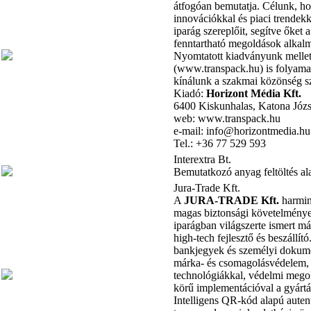
átfogóan bemutatja. Célunk, ho
innovációkkal és piaci trendek
iparág szereplőit, segítve őket 
fenntartható megoldások alkal
Nyomtatott kiadványunk mellett
(www.transpack.hu) is folyamat
kínálunk a szakmai közönség s
Kiadó:
Horizont Média Kft.
6400 Kiskunhalas, Katona Józs
web: www.transpack.hu
e-mail: info@horizontmedia.hu
Tel.: +36 77 529 593
Interextra Bt.
Bemutatkozó anyag feltöltés al
Jura-Trade Kft.
A
JURA-TRADE Kft.
harmin
magas biztonsági követelménye
iparágban világszerte ismert má
high-tech fejlesztő és beszállít
bankjegyek és személyi dokum
márka- és csomagolásvédelem, 
technológiákkal, védelmi megol
körű implementációval a gyártás
Intelligens QR-kód alapú auten