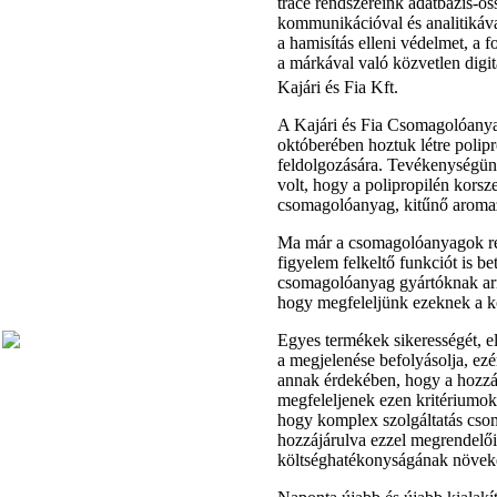
trace rendszereink adatbázis-öss
kommunikációval és analitikáva
a hamisítás elleni védelmet, a fo
a márkával való közvetlen digit
Kajári és Fia Kft.
A Kajári és Fia Csomagolóanya
októberében hoztuk létre polipr
feldolgozására. Tevékenységünk
volt, hogy a polipropilén korsze
csomagolóanyag, kitűnő aromaz
Ma már a csomagolóanyagok r
figyelem felkeltő funkciót is b
csomagolóanyag gyártóknak arr
hogy megfeleljünk ezeknek a k
Egyes termékek sikerességét, e
a megjelenése befolyásolja, ez
annak érdekében, hogy a hozzá
megfeleljenek ezen kritériumok
hogy komplex szolgáltatás cso
hozzájárulva ezzel megrendelői
költséghatékonyságának növek