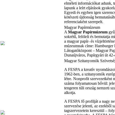
elméleti információkat adunk, t
lapunk a leírt eljárások gyakorl
Egyedi és egyben igen szeren
kötészeti újdonság bemutatásáb
referenciaként szerepelt.
Magyar Papírmúzeum
A
Magyar Papírmúzeum
gyű
sokrétű, felöleli és bemutatja 
a magyar papír- és vízjeltörtén
múzeumnak címe: Hamburger H
Látogatóközpont – Magyar P
Dunaújváros, Papírgyári út 42-
Magyar Szitanyomók Szövetsé
A FESPA a kreatív nyomdászok
1962-ben, a szitanyomók európa
létre. Nonprofit szervezetként 
száma folyamatosan bővül: jele
tengeren túli ország nemzeti s
alkotja.
A FESPA fő profilját a nagy ne
szervezése jelenti, az ezekből 
tagszervezetein keresztül – fol