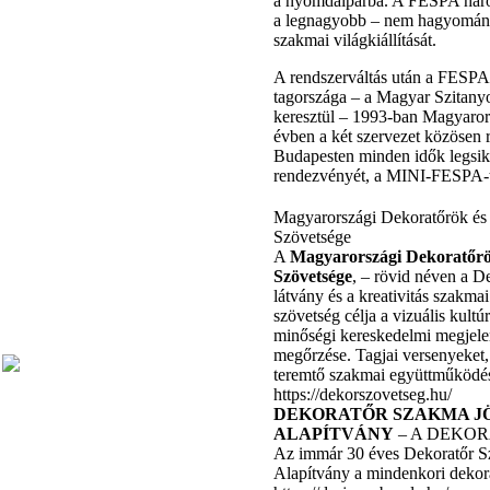
a nyomdaiparba. A FESPA hár
a legnagyobb – nem hagyomán
szakmai világkiállítását.
A rendszerváltás után a FESPA 
tagországa – a Magyar Szitan
keresztül – 1993-ban Magyarors
évben a két szervezet közösen
Budapesten minden idők legsik
rendezvényét, a MINI-FESPA-
Magyarországi Dekoratőrök és
Szövetsége
A
Magyarországi Dekoratőrö
Szövetsége
, – rövid néven a D
látvány és a kreativitás szakma
szövetség célja a vizuális kultú
minőségi kereskedelmi megjel
megőrzése. Tagjai versenyeket, k
teremtő szakmai együttműködés
https://dekorszovetseg.hu/
DEKORATŐR SZAKMA J
ALAPÍTVÁNY
– A DEKO
Az immár 30 éves Dekoratőr S
Alapítvány a mindenkori dekor