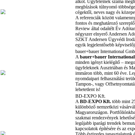
alkot. Ügyfeleinek száma megha
megbízások túlnyomó többsége
cégektől, neves nagy és közepes
A referenciák között valamenny
fontos és meghatározó szereplő
Review által odaítélt Év Adóta
négyszer elnyerő Andersen Adó
SZKT Andersen Ügyvédi Irodáv
egyik legjelentősebb képvisel
bauer+bauer International Gm
A
bauer+bauer International
minden igényt kielégítő – mego
ügyfeleknek Ausztriában és Ma
immáron több, mint 60 éve. Le
nyomdaipari felhasználási terület
Tampon-, vagy Offsetnyomtatás
lehetetlent is!
BD-EXPO Kft.
A
BD-EXPO Kft.
több mint 25
különböző nemzetközi vásárvál
Magyarországon. Portfóliónkba
szakmai rendezvények lehetősé
legújabb iparági trendek bemuta
kapcsolatok építésére és az exp
Több évtizedes tapasztalatunk 