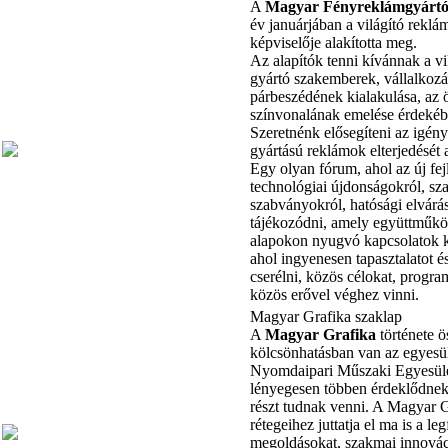
A
Magyar Fényreklámgyártó
év januárjában a világító reklá
képviselője alakította meg.
Az alapítók tenni kívánnak a vi
gyártó szakemberek, vállalkoz
párbeszédének kialakulása, az 
színvonalának emelése érdekéb
Szeretnénk elősegíteni az igény
gyártású reklámok elterjedését a
Egy olyan fórum, ahol az új fej
technológiai újdonságokról, sza
szabványokról, hatósági elvárás
tájékozódni, amely együttműkö
alapokon nyugvó kapcsolatok ki
ahol ingyenesen tapasztalatot é
cserélni, közös célokat, program
közös erővel véghez vinni.
Magyar Grafika szaklap
A
Magyar Grafika
története ö
kölcsönhatásban van az egyesüle
Nyomdaipari Műszaki Egyesület
lényegesen többen érdeklődne
részt tudnak venni. A Magyar G
rétegeihez juttatja el ma is a le
megoldásokat, szakmai innová