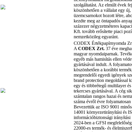
szolgáltatást. Az elmúlt évek fe
köszönhetően a vállalat egy új
üzemcsarnokot hozott létre, a
kezdte meg az öntapadós anyag
százezer négyzetméteres kapaci
Kft. tovább erősítette piaci poz
nemzetközileg egyaránt.
CODEX Értékpapírnyomda Zrt
A
CODEX Zrt.
37 éve meghat
magyar nyomdaiparnak. Tevéke
egyéb más hamisítás ellen véde
gyártásával indult. A folyamato
köszönhetően a korábbi termékp
megrendelői egyedi igények sze
brand protection megoldással k
egy és többrétegű multilayer é
tekercses gyártásával. A cég sik
számtalan rangos hazai és nemz
száma évről évre folyamatosan
Bevezettük az ISO 9001 minősé
14001 környezetirányítási és 
információbiztonsági irányítási
2024-ben a GFSI megfelelőség
22000-es termék- és élelmiszerb