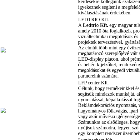
kérdésekre kollégáink szakszer
igyekeznek segíteni a megfelel
kiválasztásának érdekében.
LEDTRIO Kft.
A
Ledtrio Kft.
egy magyar tula
amely 2010 óta foglalkozik pro
vizuáltechnikai megoldások és k
projektek tervezésével, gyártás
Az elmúlt több mint egy évtiz
meghatározó szereplőjévé vált 
LED-display piacon, ahol prém
és beltéri kijelzőket, rendezvén
megoldásokat és egyedi vizuáli
partnereink számára.
LFP center Kft.
Célunk, hogy termékeinkkel és 
segítsük mindazok munkáját, aki
nyomtatással, képalkotással fo
Reklámdekorációs nyomtatás, 
hagyományos fóliavágás, ipari
vagy akár művészi igényessége
Számunkra az elsődleges, hogy
nyújtsuk számodra, legyen szó
egy komplett rendszer üzembeh