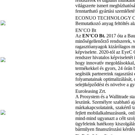
rendszerek és digitális munkah
világszerte ismert megbízhatós
fenntartható gyártási szemléleté
ECONUO TECHNOLOGY C
Bemutatkozó anyag feltöltés al
EN’CO Bt
Az
EN’CO Bt.
2017 óta a Bau
minőségellenőrző rendszerek, v
ragasztóanyagok kizárólagos m
képviselete. 2020-tól az Eye
rendszer hivatalos képviseletét 
hogy innovatív megoldásokkal,
termékekkel és gyors, 24 órán b
segítsük partnereink ragasztási
folyamatainak optimalizálását,
selejtképződést és növelve a gy
Euroleasing Zrt.
A Prosystem és a Wallitrade sta
leszünk. Személyre szabható aj
márkakapcsolataink, szakértő t
fejlett mobilalkalmazásunk, onl
mind-mind ugyanazt a célt szol
ügyfeleink hatékony kiszolgálás
bármilyen finanszírozási kérdés