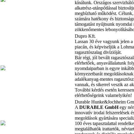
kínálunk. Országos szervizhálóz
alkatrész-utánpótlással biztosít
megbízható működést. Célunk,
számára hatékony és biztonságo
támogatást nyújtsunk nyomdai
zökkenőmentes lebonyolításáh
Dupro Kft.
Lassan 30 éve vagyunk jelen a
piacán, és képviseljük a Lo
ragasztószalag divízióját.
Bár régi, jól bevált ragasztósza
elérhetőek, anyavállalatunk fo
nyomdaiparban is egyre inkább 
környezetbarát megoldásoknak 
adalékanyag-mentes ragasztósz
vannak, és sikerrel veszik az a
További kérdés esetén keresse
elérhetőségeink valamelyikén!
Durable Hunke&Jochheim G
A
DURABLE GmbH
egy ném
innovatív irodai felszerelések é
megoldások gyártására speciali
100 éves tapasztalattal rendelk
megtalálhatók irattartók, névta