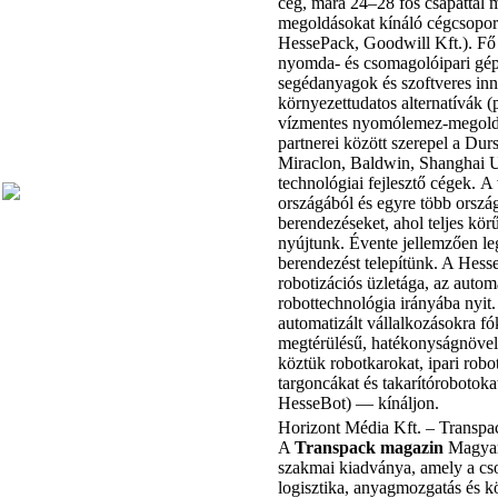
cég, mára 24–28 fős csapattal 
megoldásokat kínáló cégcsopor
HessePack, Goodwill Kft.). Fő
nyomda- és csomagolóipari gép
segédanyagok és szoftveres in
környezettudatos alternatívák (
vízmentes nyomólemez-megoldás
partnerei között szerepel a Dur
Miraclon, Baldwin, Shanghai
technológiai fejlesztő cégek. A
országából és egyre több orszá
berendezéseket, ahol teljes körű
nyújtunk. Évente jellemzően l
berendezést telepítünk. A Hess
robotizációs üzletága, az automa
robottechnológia irányába nyit
automatizált vállalkozásokra f
megtérülésű, hatékonyságnöve
köztük robotkarokat, ipari robot
targoncákat és takarítórobotoka
HesseBot) — kínáljon.
Horizont Média Kft. – Transpa
A
Transpack magazin
Magyar
szakmai kiadványa, amely a cs
logisztika, anyagmozgatás és 