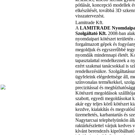
pótlását, koncepció modellek é
elkészítését, továbbá 3D szken
visszatervezést.
Lamitrade Kft.
A
LAMITRADE Nyomdaipari,
Szolgáltató Kft.
2008-ban alak
nyomdaipari kötészet területén 
forgalmazott gépek és fogyóan
megoldjuk és egyszerűbbé tegyü
nyomdák mindennapi életét. Ko
tapasztalattal rendelkeznek a n
ezért szakmai tanácsokkal is sz
rendelkezésükre. Szolgáltatás
ügyfeleink elégedettsége áll, 
színvonalas termékekkel, szolgá
precizitással és megbízhatóságg
Kötészeti megoldások szállítója
szabott, egyedi megoldásokat k
akár egy teljes körű kötészet kia
kezdve, kialakítás és megvalósí
üzemeltetés, karbantartás és sze
Nagytarcsai telephelyünkön ál
raktárkészlettel várjuk kedves v
kívánt berendezés kipróbálható