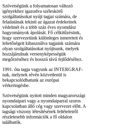
Szövetségünk a folyamatosan változó
igényekhez igazodva széleskörű
szolgáltatásokat nyújt tagjai számára, de
feladatának tekinti az ágazat érdekeinek
védelmét és a több száz éves nyomdász
hagyományok ápolását. Fő célkitűzésünk,
hogy szervezetünk különleges ismereteit és
lehetőségeit kihasználva tagjaink számára
olyan szolgáltatásokat nyújtsunk, melyek
hozzájárulnak versenyképességük
megőrzéséhez és hosszú távú fejlődéséhez.
1991. óta tagja vagyunk az INTERGRAF-
nak, melynek révén közvetlenül is
bekapcsolódhatunk az európai
vérkeringésbe.
Szövetségünk nyitott minden magyarországi
nyomdaipari vagy a nyomdaiparral szoros
kapcsolatban álló cég vagy szervezet előtt. A
tagsági viszony létesítésének feltételeiről
részletesebb információk a fő oldalon
találhatók.