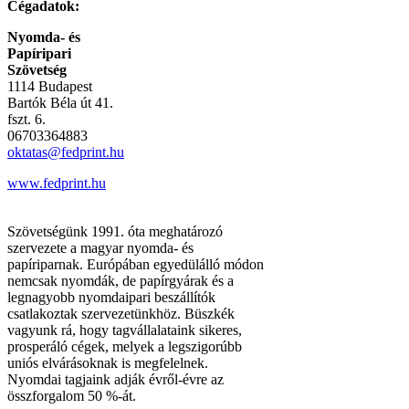
Cégadatok:
Nyomda- és
Papíripari
Szövetség
1114 Budapest
Bartók Béla út 41.
fszt. 6.
06703364883
oktatas@fedprint.hu
www.fedprint.hu
Szövetségünk 1991. óta meghatározó
szervezete a magyar nyomda- és
papíriparnak. Európában egyedülálló módon
nemcsak nyomdák, de papírgyárak és a
legnagyobb nyomdaipari beszállítók
csatlakoztak szervezetünkhöz. Büszkék
vagyunk rá, hogy tagvállalataink sikeres,
prosperáló cégek, melyek a legszigorúbb
uniós elvárásoknak is megfelelnek.
Nyomdai tagjaink adják évről-évre az
összforgalom 50 %-át.