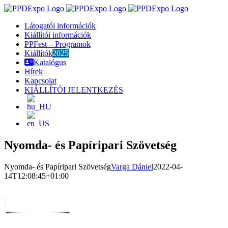
Kihagyás
Látogatói információk
Kiállítói információk
PPFest – Programok
Kiállítók
2025
Katalógus
Hírek
Kapcsolat
KIÁLLÍTÓI JELENTKEZÉS
Nyomda- és Papíripari Szövetség
Nyomda- és Papíripari Szövetség
Varga Dániel
2022-04-
14T12:08:45+01:00