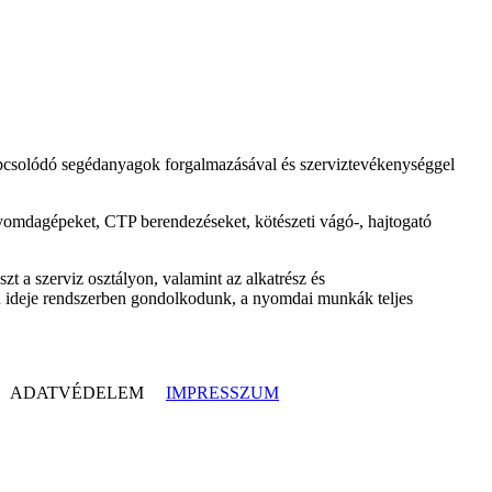
kapcsolódó segédanyagok forgalmazásával és szerviztevékenységgel
nyomdagépeket, CTP berendezéseket, kötészeti vágó-, hajtogató
t a szerviz osztályon, valamint az alkatrész és
 ideje rendszerben gondolkodunk, a nyomdai munkák teljes
ADATVÉDELEM
IMPRESSZUM