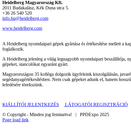
Heidelberg Magyarország Kft.
2011 Budakalász, Kék Duna utca 5.
+36 26 540 520
info.hu@heidelberg.com
www.heidelberg.com
A Heidelberg nyomdaipari gépek gyártása és értékesítése mellett a 
foglalkozik.
A Heidelberg jelenleg a világ legnagyobb nyomdaipari beszállítója, 
gépeket, stancolókat egyaránt gyárt.
Magyarországon 35 kolléga dolgozik ügyfeleink kiszolgálásán, javarész
segédanyagértékesítésben. Nem csak gépeket adunk el, hanem hosszú
lefedésére törekszünk.
KIÁLLÍTÓI JELENTKEZÉS
LÁTOGATÓI REGISZTRÁCIÓ
© Copyright - Minden jog fenntartva! | PPDExpo 2025
Page load link