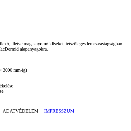
lexó, illetve magasnyomó kliséket, tetszőleges lemezvastagságban
MacDermid alapanyagokra.
 × 3000 mm-ig)
tékelése
se
ADATVÉDELEM
IMPRESSZUM