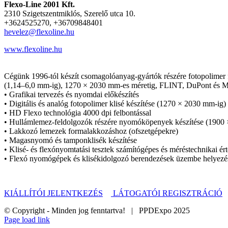
Flexo-Line 2001 Kft.
2310 Szigetszentmiklós, Szerelő utca 10.
+3624525270, +36709848401
hevelez@flexoline.hu
www.flexoline.hu
Cégünk 1996-tól készít csomagolóanyag-gyártók részére fotopolimer f
(1,14–6,0 mm-ig), 1270 × 2030 mm-es méretig, FLINT, DuPont és 
• Grafikai tervezés és nyomdai előkészítés
• Digitális és analóg fotopolimer klisé készítése (1270 × 2030 mm-ig)
• HD Flexo technológia 4000 dpi felbontással
• Hullámlemez-feldolgozók részére nyomóköpenyek készítése (1900
• Lakkozó lemezek formalakkozáshoz (ofszetgépekre)
• Magasnyomó és tamponklisék készítése
• Klisé- és flexónyomtatási tesztek számítógépes és méréstechnikai ér
• Flexó nyomógépek és klisékidolgozó berendezések üzembe helyezé
KIÁLLÍTÓI JELENTKEZÉS
LÁTOGATÓI REGISZTRÁCIÓ
© Copyright - Minden jog fenntartva! | PPDExpo 2025
Page load link