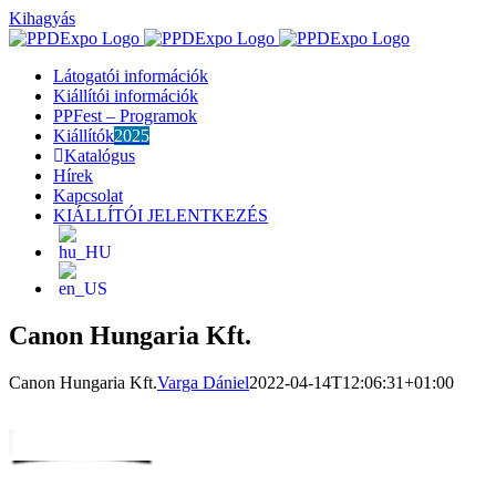
Kihagyás
Látogatói információk
Kiállítói információk
PPFest – Programok
Kiállítók
2025
Katalógus
Hírek
Kapcsolat
KIÁLLÍTÓI JELENTKEZÉS
Canon Hungaria Kft.
Canon Hungaria Kft.
Varga Dániel
2022-04-14T12:06:31+01:00