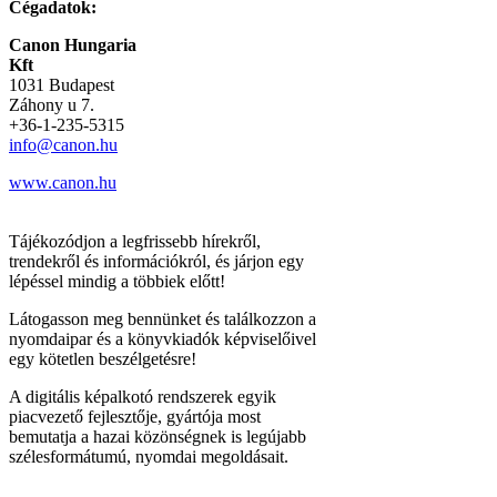
Cégadatok:
Canon Hungaria
Kft
1031 Budapest
Záhony u 7.
+36-1-235-5315
info@canon.hu
www.canon.hu
Tájékozódjon a legfrissebb hírekről,
trendekről és információkról, és járjon egy
lépéssel mindig a többiek előtt!
Látogasson meg bennünket és találkozzon a
nyomdaipar és a könyvkiadók képviselőivel
egy kötetlen beszélgetésre!
A digitális képalkotó rendszerek egyik
piacvezető fejlesztője, gyártója most
bemutatja a hazai közönségnek is legújabb
szélesformátumú, nyomdai megoldásait.