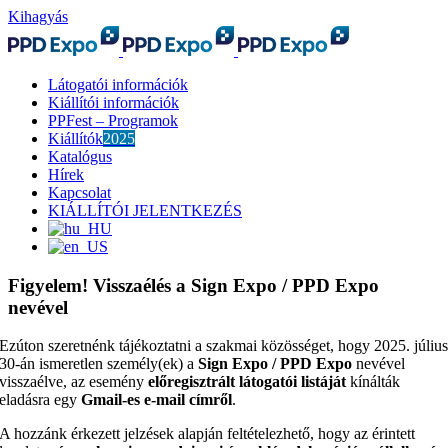
Kihagyás
Látogatói információk
Kiállítói információk
PPFest – Programok
Kiállítók
2025
Katalógus
Hírek
Kapcsolat
KIÁLLÍTÓI JELENTKEZÉS
Figyelem! Visszaélés a Sign Expo / PPD Expo
nevével
Ezúton szeretnénk tájékoztatni a szakmai közösséget, hogy 2025. júliu
30-án ismeretlen személy(ek) a
Sign Expo / PPD Expo
nevével
visszaélve, az esemény
előregisztrált látogatói listáját
kínálták
eladásra egy
Gmail-es e-mail címről
.
A hozzánk érkezett jelzések alapján feltételezhető, hogy az érintett