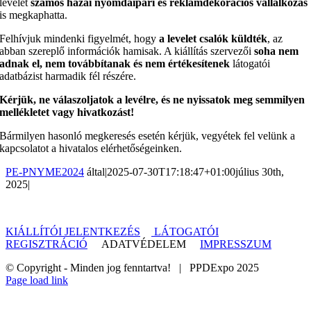
levelet
számos hazai nyomdaipari és reklámdekorációs vállalkozás
is megkaphatta.
Felhívjuk mindenki figyelmét, hogy
a levelet csalók küldték
, az
abban szereplő információk hamisak. A kiállítás szervezői
soha nem
adnak el, nem továbbítanak és nem értékesítenek
látogatói
adatbázist harmadik fél részére.
Kérjük, ne válaszoljatok a levélre, és ne nyissatok meg semmilyen
mellékletet vagy hivatkozást!
Bármilyen hasonló megkeresés esetén kérjük, vegyétek fel velünk a
kapcsolatot a hivatalos elérhetőségeinken.
PE-PNYME2024
által
|
2025-07-30T17:18:47+01:00
július 30th,
2025
|
KIÁLLÍTÓI JELENTKEZÉS
LÁTOGATÓI
REGISZTRÁCIÓ
ADATVÉDELEM
IMPRESSZUM
© Copyright - Minden jog fenntartva! | PPDExpo 2025
Page load link